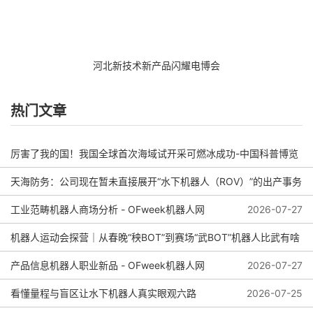
河北新技术新产品闪耀电博会
热门文章
厉害了我的国！我国全球首次海域试开采可燃冰成功-中国科普博览
天海防务：公司现在暂未直接展开“水下机器人（ROV）”的出产事务
2026-08-04
工业范畴机器人商场分析 - OFweek机器人网
2026-08-01
2026-07-27
机器人运动会探营｜从春晚“秧BOT”到赛场“武BOT”机器人比武有啥
看头？
产品信息机器人职业新品 - OFweek机器人网
2026-07-27
看懂量程与盲区让水下机器人真实眼观六路
2026-07-25
2026-07-27