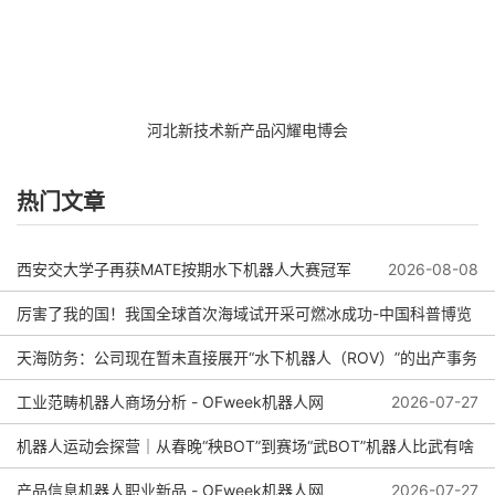
河北新技术新产品闪耀电博会
热门文章
西安交大学子再获MATE按期水下机器人大赛冠军
2026-08-08
厉害了我的国！我国全球首次海域试开采可燃冰成功-中国科普博览
天海防务：公司现在暂未直接展开“水下机器人（ROV）”的出产事务
2026-08-04
工业范畴机器人商场分析 - OFweek机器人网
2026-08-01
2026-07-27
机器人运动会探营｜从春晚“秧BOT”到赛场“武BOT”机器人比武有啥
看头？
产品信息机器人职业新品 - OFweek机器人网
2026-07-27