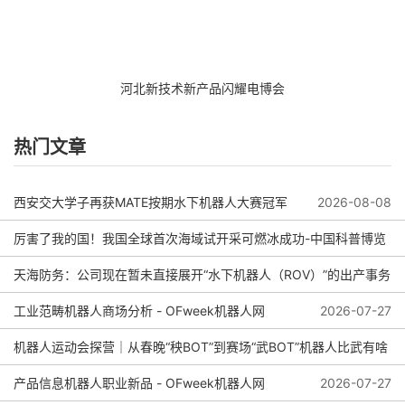
河北新技术新产品闪耀电博会
热门文章
西安交大学子再获MATE按期水下机器人大赛冠军
2026-08-08
厉害了我的国！我国全球首次海域试开采可燃冰成功-中国科普博览
天海防务：公司现在暂未直接展开“水下机器人（ROV）”的出产事务
2026-08-04
工业范畴机器人商场分析 - OFweek机器人网
2026-08-01
2026-07-27
机器人运动会探营｜从春晚“秧BOT”到赛场“武BOT”机器人比武有啥
看头？
产品信息机器人职业新品 - OFweek机器人网
2026-07-27