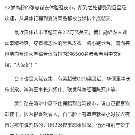
92岁高龄的张忠谋去体验逛夜市，所到之处都受到巨星级
欢迎，从具体行程到宴请菜品都被台媒扒个底朝天。
最近英伟达市值稳定在2.7万亿美元，黄仁勋俨然人逢
喜事精神爽，穿着标志性的黑色皮衣一路小跑登台，满面笑
容地向台湾大学综合体育馆内的6500名参会者用中文问
候：“大家好！”
台下也是大佬云集，有美超微CEO梁见后、华硕董事长
施崇棠、鸿海董事长刘扬伟、联发科总经理陈冠州等。
黄仁勋在演讲中忍不住提起到台湾夜市，说自己很喜欢
逛夜市，因为很喜欢看人，自己脸上有道疤就是小时候去夜
市时被不慎割伤的，所以对夜市印象很深。他还特别夸赞了