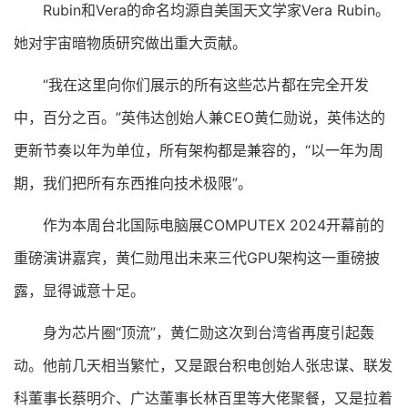
Rubin和Vera的命名均源自美国天文学家Vera Rubin。
她对宇宙暗物质研究做出重大贡献。
“我在这里向你们展示的所有这些芯片都在完全开发
中，百分之百。”英伟达创始人兼CEO黄仁勋说，英伟达的
更新节奏以年为单位，所有架构都是兼容的，“以一年为周
期，我们把所有东西推向技术极限”。
作为本周台北国际电脑展COMPUTEX 2024开幕前的
重磅演讲嘉宾，黄仁勋甩出未来三代GPU架构这一重磅披
露，显得诚意十足。
身为芯片圈“顶流”，黄仁勋这次到台湾省再度引起轰
动。他前几天相当繁忙，又是跟台积电创始人张忠谋、联发
科董事长蔡明介、广达董事长林百里等大佬聚餐，又是拉着