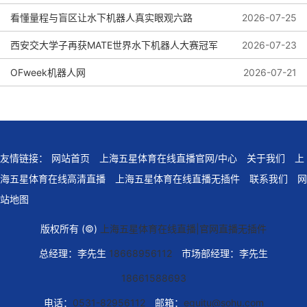
看懂量程与盲区让水下机器人真实眼观六路
2026-07-25
2026-07-27
西安交大学子再获MATE世界水下机器人大赛冠军
2026-07-23
OFweek机器人网
2026-07-21
友情链接：
网站首页
上海五星体育在线直播官网/中心
关于我们
上
海五星体育在线高清直播
上海五星体育在线直播无插件
联系我们
网
站地图
版权所有 (©)
上海五星体育在线直播|官网直播无插件
总经理：李先生
18668956112
市场部经理：李先生
18661588693
电话：
0531-82956112
邮箱：
eguitu@sohu.com