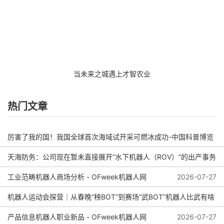
当未来之城遇上才智农业
热门文章
厉害了我的国！我国全球首次海域试开采可燃冰成功-中国科普博览
天海防务：公司现在暂未直接展开“水下机器人（ROV）”的出产事务
2026-08-04
工业范畴机器人商场分析 - OFweek机器人网
2026-08-01
2026-07-27
机器人运动会探营｜从春晚“秧BOT”到赛场“武BOT”机器人比武有啥
看头？
产品信息机器人职业新品 - OFweek机器人网
2026-07-27