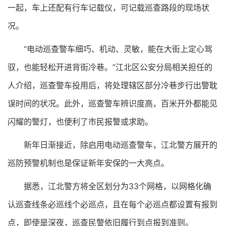
一起，车上还配有行车记载仪，可记载巡查路段的现场状
况。
“电动巡查警车细巧、机动、灵敏，能在大街上定心驾
驭，也能轻松开进背街冷巷。”江北区公安分局相关担任的
人介绍，巡查警车投用后，将处理辖区部分冷巷步行出警耽
误时间的状况。此外，巡查警车辨识度高，百米开外都能见
闪耀的警灯，也便利了市民报警或求助。
新年日渐接近，除启用电动巡查警车，江北警方展开的
巡防预警机制也是保证新年安保的一大亮点。
据悉，江北警方将全区划分为33个网格，以网格化确
认巡查线条必巡线个必巡点，且在每个必巡点都设置有报到
点，即使是深夜，巡查民警依旧履行到点报到准则。