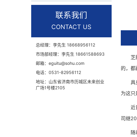
联系我们
CONTACT US
总经理：李先生
18668956112
市场部经理：李先生
18661588693
芝能科
邮箱：
eguitu@sohu.com
的，都
电话：
0531-82956112
地址：
山东省济南市历城区未来创业
具身智
广场1号楼2105
为这只
近日，
司继2
随着工