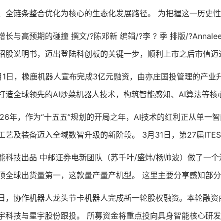
、全链条整合优化为核心的生态化发展路径。 为把握这一历史
与高预期的碰撞 撰文/?陈邓新 编辑/?李 ? 季 排版/?Anna
招股说明书，迈出登陆科创板的关键一步，顺利上市之后市值迈
日，橡鹿机器人宣布完成3亿元融资，由亦庄国投管理的产业
打造全球领先的AI炒菜机器人技术，构筑智能感知、AI算法等
6年，作为“十五五”规划的开局之年，AI技术的红利正从单一
工艺及装备迈入全域数智升级的新阶段。 3月31日，第27届IT
技出品 中邮证券电新团队（苏千叶/盛炜/杨帅波）做了一个深
顶全球出货量第一，这款量产量产机型。 这里主要分享感知部分。
协作机器人龙头节卡机器人完成新一轮股权融资。本轮融资由
宇科技与星宇股份跟投。 所募资金将重点投向具身智能核心研