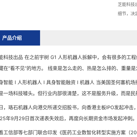
芝能科技
细节，决
产品介绍
技出品 在之前宇树 G1 人形机器人拆解中，会有很多的工
藏在“看不见”的地方。 线束是怎么走的、热是怎么排的、重量
能 I 人形机器人 I 具身智能融资 I 机器人 当美国圣何塞机
是一场科技噱头。但行业内部很清楚，这不是服务升级，而是民
珞石机器人向港交所递交招股书，向香港主板IPO发起冲击，
025年9月29日首次递表失效后，再度向长期资金市场发起冲刺。 
信部等七部门联合印发《医药工业数智化转型实施方案（2025—