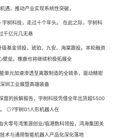
性机遇，推动产业实现系统性突破，
lee 宇树科技，走过十个年头。 在此之际，宇树科
过千亿元几无悬
升级基金领投，琥珀、九安、海棠跟投。本轮融资
核心壁垒。橡鹿也将继续积极拓展全
智能单元加速渗透至离散制造的全链条，驱动精密
ES深圳工业展暨高端装备
度的拆解报告，宇树科技凭借全年出货超5500
 ◎?宇树G1人形机器人在
大零号湾策源创业/临港数科领投，鸿海集团关
发技术与通用智能机器人产品化深化落地