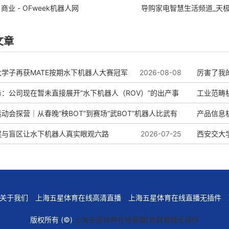
商业 - OFweek机器人网
导购家电智慧生活频道_天
文章
学子再获MATE按期水下机器人大赛冠军
2026-08-08
厉害了我
：公司现在暂未直接展开“水下机器人（ROV）”的出产事
览
工业范畴机
动会探营｜从春晚“秧BOT”到赛场“武BOT”机器人比武有
产品信息机
？
程与盲区让水下机器人真实眼观六路
2026-08-01
2026-07-25
西安交大
2026-07-27
关于我们
上海五星体育在线高清直播
上海五星体育在线直播无插件
版权所有 (©)
上海五星体育在线直播|官网直播无插件