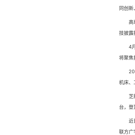
同创新
高增长
技披露
4月1
将聚焦
202
机床、
芝能科
台，登
近日，
联方广