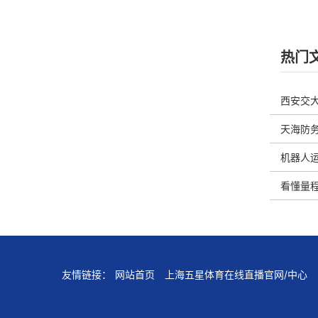
热门
西安交大
天海防务
务
机器人运
啥看头
看懂量
友情链接：
网站首页
上海五星体育在线直播官网/中心