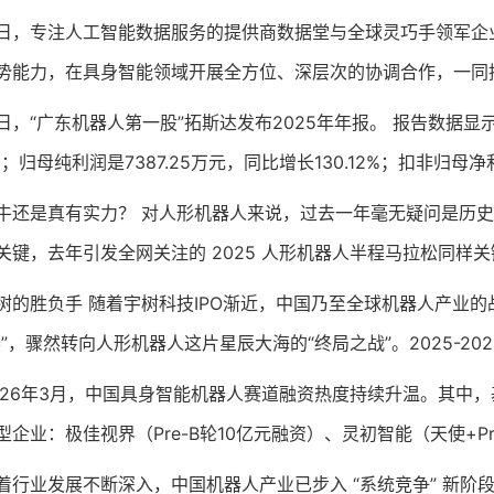
专注人工智能数据服务的提供商数据堂与全球灵巧手领军企业
势能力，在具身智能领域开展全方位、深层次的协调合作，一同
“广东机器人第一股”拓斯达发布2025年年报。 报告数据显示
9%；归母纯利润是7387.25万元，同比增长130.12%；扣非归母净利
是真有实力？ 对人形机器人来说，过去一年毫无疑问是历史
关键，去年引发全网关注的 2025 人形机器人半程马拉松同样关键
胜负手 随着宇树科技IPO渐近，中国乃至全球机器人产业的
赛”，骤然转向人形机器人这片星辰大海的“终局之战”。2025-20
6年3月，中国具身智能机器人赛道融资热度持续升温。其中，
型企业：极佳视界（Pre-B轮10亿元融资）、灵初智能（天使+Pr
业发展不断深入，中国机器人产业已步入 “系统竞争” 新阶