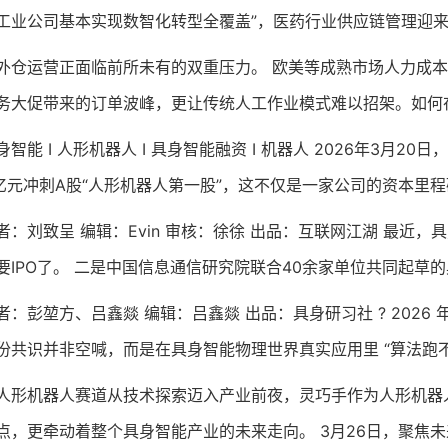
工业公司基本实现数智化转型全覆盖”，医药行业供应链管理迎
运营正面临前所未有的双重压力。 欧美等成熟市场人力成本
务大促带来的订单波峰，更让传统人工作业模式难以招架。如何
能 I 人形机器人 I 具身智能融资 I 机器人 2026年3月2
02亿元冲刺A股“人形机器人第一股”，这不仅是一家公司的资本里
刘致呈 编辑：Evin 审核：徐徐 出品：互联网江湖 最近，
要IPO了。 二是中国信息通信研究院联合40余家单位共同起草
彭堃方、吕鑫燚 编辑：吕鑫燚 出品：具身研习社 ? 2026
份共识并非空喊，而是在具身智能物理世界真实应用里 “算法跑不
机器人赛道从技术探索迈入产业前夜，灵巧手作为人形机器人
点，更牵动着整个具身智能产业的未来走向。 3月26日，聚焦未