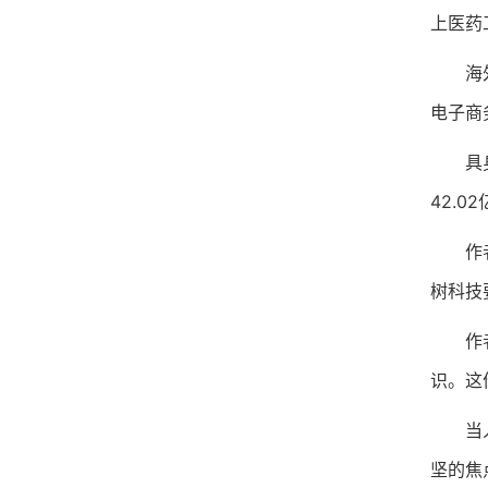
上医药
海外仓
电子商
具身智
42.
作者：
树科技
作者：
识。这
当人形
坚的焦