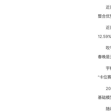
近日，
整合优
近日，
12.5
吹牛还
春晚是
宇树的
“卡位
202
基础模
随着行