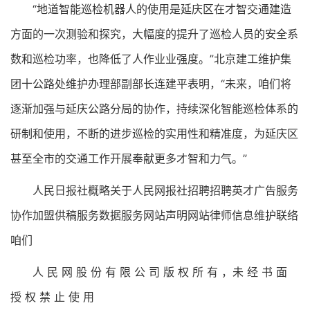
“地道智能巡检机器人的使用是延庆区在才智交通建造
方面的一次测验和探究，大幅度的提升了巡检人员的安全系
数和巡检功率，也降低了人作业业强度。”北京建工维护集
团十公路处维护办理部副部长连建平表明，“未来，咱们将
逐渐加强与延庆公路分局的协作，持续深化智能巡检体系的
研制和使用，不断的进步巡检的实用性和精准度，为延庆区
甚至全市的交通工作开展奉献更多才智和力气。”
人民日报社概略关于人民网报社招聘招聘英才广告服务
协作加盟供稿服务数据服务网站声明网站律师信息维护联络
咱们
人 民 网 股 份 有 限 公 司 版 权 所 有 ，未 经 书 面
授 权 禁 止 使 用