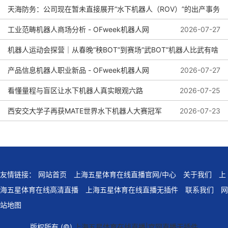
天海防务：公司现在暂未直接展开“水下机器人（ROV）”的出产事务
2026-08-04
工业范畴机器人商场分析 - OFweek机器人网
2026-08-01
2026-07-27
机器人运动会探营｜从春晚“秧BOT”到赛场“武BOT”机器人比武有啥
看头？
产品信息机器人职业新品 - OFweek机器人网
2026-07-27
看懂量程与盲区让水下机器人真实眼观六路
2026-07-25
2026-07-27
西安交大学子再获MATE世界水下机器人大赛冠军
2026-07-23
友情链接：
网站首页
上海五星体育在线直播官网/中心
关于我们
上
海五星体育在线高清直播
上海五星体育在线直播无插件
联系我们
网
站地图
版权所有 (©)
上海五星体育在线直播|官网直播无插件