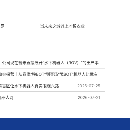
极网
当未来之城遇上才智农业
：公司现在暂未直接展开“水下机器人（ROV）”的出产事
会探营｜从春晚“秧BOT”到赛场“武BOT”机器人比武有
与盲区让水下机器人真实眼观六路
2026-08-01
2026-07-25
k机器人网
2026-07-27
2026-07-21