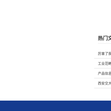
热门
厉害了
览
工业范畴
产品信息
西安交大