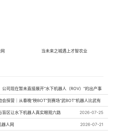
极网
当未来之城遇上才智农业
：公司现在暂未直接展开“水下机器人（ROV）”的出产事
会探营｜从春晚“秧BOT”到赛场“武BOT”机器人比武有
与盲区让水下机器人真实眼观六路
2026-08-01
2026-07-25
k机器人网
2026-07-27
2026-07-21