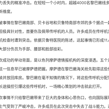
力丢失的精准冲击。在短短一个小时内，超越4000名黎巴嫩线
新维度。
情在黎巴嫩南部、贝卡谷地和贝鲁特南部市郊的多个据点一起
但极具针对性，首要伤及佩带传呼机的人员。许多成员在传呼机
机检查时遭到突击。依据贝鲁特医院的陈述，这起事情已形成11人
大部分伤员为手部、腰部和脸部挂彩。
功的举动背面，是以色列摩萨德情报机构的深度浸透。五个月
这一信息早已被摩萨德把握。摩萨德在黎巴嫩海关抢先取得这些传
装并放回库房。黎巴嫩在毫不知情的情况下，将这些传呼机分配
长途操控引爆这些传呼机时，一场精心策划的冲击就此打开。
情不只给黎巴嫩带来了巨大的身体和心思伤口，也向国际展现
士气受到了严峻冲击，许多成员在此次突击中失去了战斗能力。