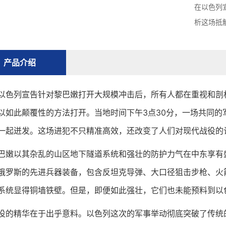
在以色列
析这场抵
产品介绍
列宣告针对黎巴嫩打开大规模冲击后，所有人都在重视和剖析
以如此颠覆性的方法打开。当地时间下午3点30分，一场共同的
一起迸发。这场进犯不只精准高效，还改变了人们对现代战役的
以其杂乱的山区地下隧道系统和强壮的防护力气在中东享有盛
俄罗斯的先进兵器装备，包含反坦克导弹、大口径狙击步枪、火
系统显得铜墙铁壁。但是，即便如此强壮，它们也未能预料到以
精华在于出乎意料。以色列这次的军事举动彻底突破了传统的