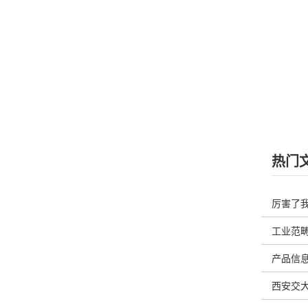
热门
厉害了
览
工业范畴
产品信息
西安交大