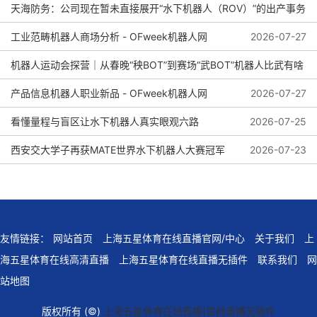
天海防务：公司现在暂未直接展开“水下机器人（ROV）”的出产事务
2026-08-04
工业范畴机器人商场分析 - OFweek机器人网
2026-08-01
2026-07-27
机器人运动会探营｜从春晚“秧BOT”到赛场“武BOT”机器人比武有啥
看头？
产品信息机器人职业新品 - OFweek机器人网
2026-07-27
看懂量程与盲区让水下机器人真实眼观六路
2026-07-25
2026-07-27
西安交大学子再获MATE世界水下机器人大赛冠军
2026-07-23
友情链接：
网站首页
上海五星体育在线直播官网/中心
关于我们
上
海五星体育在线高清直播
上海五星体育在线直播无插件
联系我们
网
站地图
版权所有 (©)
上海五星体育在线直播|官网直播无插件