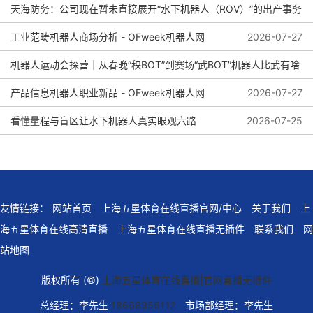
天海防务：公司现在暂未直接展开“水下机器人（ROV）”的出产事务
2026-08-04
工业范畴机器人商场分析 - OFweek机器人网
2026-08-01
2026-07-27
机器人运动会探营｜从春晚“秧BOT”到赛场“武BOT”机器人比武有啥
看头？
产品信息机器人职业新品 - OFweek机器人网
2026-07-27
看懂量程与盲区让水下机器人真实眼观六路
2026-07-25
2026-07-27
友情链接：
网站首页
上海五星体育在线直播官网/中心
关于我们
上
海五星体育在线高清直播
上海五星体育在线直播无插件
联系我们
网
站地图
版权所有 (©)
上海五星体育在线直播|官网直播无插件
总经理：李先生
18668956112
市场部经理：李先生