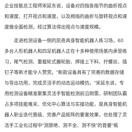
企业技能总工程师宋延东说，设备对四指各指节的曲折视点
和速度、打开视点和速度，以及拇指的曲折与旋转视点和速
度做全面检测，经过算法得出视点与速度规模。
走进检测设备一侧的凯奇具身智能机器人练习场，60
多台人形机器人和四足机器人正在十多种使用场景内承受练
习，尾气检测、重载轮式搬轮胎、焊接上下料、拧螺丝、插
钉子等新才能令人赞赏。“新款设备具有了完善的数据存储
与导出功用，完成灵活手的动态运动模仿。”宋延东说，专
用检测设备精准聚集灵活手智能检测前沿刚需，研制团队霸
占多项技能难关、优化中心算法与实操功能，是具身智能机
器人职业迭代晋级、完善产品矩阵的要害效果，也处理了灵
活手工业化过程中“测禁绝、测不全、测不快”的首要“瓶