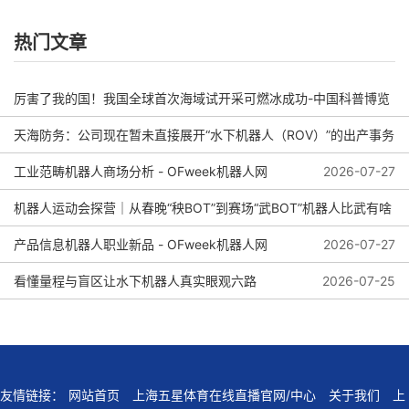
热门文章
厉害了我的国！我国全球首次海域试开采可燃冰成功-中国科普博览
天海防务：公司现在暂未直接展开“水下机器人（ROV）”的出产事务
2026-08-04
工业范畴机器人商场分析 - OFweek机器人网
2026-08-01
2026-07-27
机器人运动会探营｜从春晚“秧BOT”到赛场“武BOT”机器人比武有啥
看头？
产品信息机器人职业新品 - OFweek机器人网
2026-07-27
看懂量程与盲区让水下机器人真实眼观六路
2026-07-25
2026-07-27
友情链接：
网站首页
上海五星体育在线直播官网/中心
关于我们
上